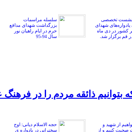
 نشست تخصصی
سلسله مراسمات
 یادواره‌های شهدای
بزرگداشت شهدای مدافع
کشور در دی ماه
حرم در ایام راهیان نور
سال 94-95
 که بتوانیم ذائقه مردم را در فرهنگ
واهیم از شهید و
حجه الاسلام دیانی: اوج
صحبت کنیم و از
سخنرانی در یادواره ی