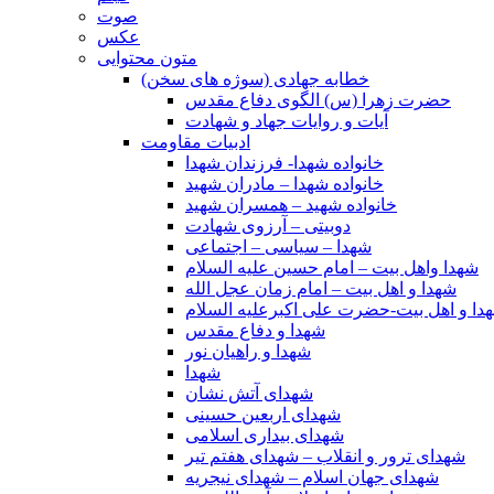
صوت
عکس
متون محتوایی
خطابه جهادی (سوژه های سخن)
حضرت زهرا (س) الگوی دفاع مقدس
آیات و روایات جهاد و شهادت
ادبیات مقاومت
خانواده شهدا- فرزندان شهدا
خانواده شهدا – مادران شهید
خانواده شهید – همسران شهید
دوبیتی – آرزوی شهادت
شهدا – سیاسی – اجتماعی
شهدا واهل بیت – امام حسین علیه السلام
شهدا و اهل بیت – امام زمان عجل الله
دا و اهل بیت-حضرت علی اکبرعلیه السلام
شهدا و دفاع مقدس
شهدا و راهیان نور
شهدا
شهدای آتش نشان
شهدای اربعین حسینی
شهدای بیداری اسلامی
شهدای ترور و انقلاب – شهدای هفتم تیر
شهدای جهان اسلام – شهدای نیجریه