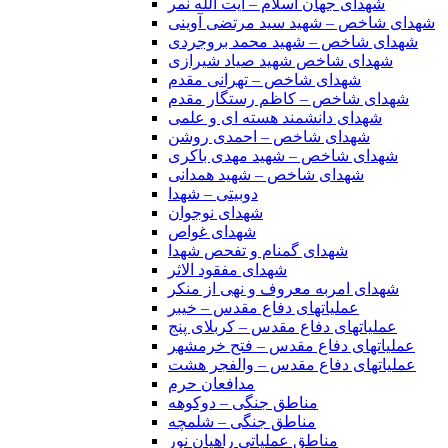
شهدای جهان اسلام – آیت الله نمر
شهدای شاخص – شهید سید مرتضی آوینی
شهدای شاخص – شهید محمد بروجردی
شهدای شاخص شهید صیاد شیرازی
شهدای شاخص – تهرانی مقدم
شهدای شاخص – کاظم رستگار مقدم
شهدای دانشمند هسته ای و علمی
شهدای شاخص – احمدی روشن
شهدای شاخص – شهید مهدی باکری
شهدای شاخص – شهید همدانی
دوبیتی – شهدا
شهدای نوجوان
شهدای غواص
شهدای گمنام و تفحص شهدا
شهدای مفقود الاثر
شهدای امربه معروف و نهی از منکر
عملیاتهای دفاع مقدس – خیبر
عملیاتهای دفاع مقدس – کربلای پنج
عملیاتهای دفاع مقدس – فتح خرمشهر
عملیاتهای دفاع مقدس – والفجر هشت
مدافعان حرم
مناطق جنگی – دوکوهه
مناطق جنگی – شلمچه
مناطق عملیاتی راهیان نور