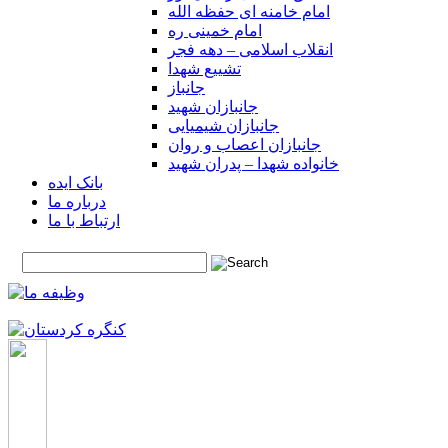
امام خامنه ای حفظه الله
امام خمینی ره
انقلاب اسلامی – دهه فجر
تشییع شهدا
جانباز
جانبازان شهید
جانبازان شیمیایی
جانبازان اعصاب و روان
خانواده شهدا – پدران شهید
بانک ایده
درباره ما
ارتباط با ما