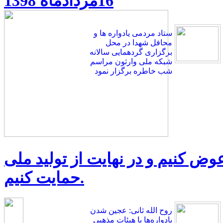
16مردادماه 1398
ستاد مردمی یادواره ها و
محافل شهدا در محل
برگزاری گردهمایی سالانه
شبکه ملی وارثون مراسم
شب خاطره برگزار نمود
 عوض کنیم و در نهایت از تولید ملی
حمایت کنیم.
روح الله ثانی: عجین شدن
یادواره‌ها با هیئات مذهبی