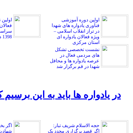
اولین دوره آموزشی
اولین
فنآوری یادواره های شهدا
فعالان
در تراز انقلاب اسلامی –
سراسر 
ویژه فعالان یادواره ای
1398 در قم برگزار شد.
استان مرکزی
نشست تخصصی تشکل
های مردمی فعال در
عرصه یادواره ها و محافل
شهدا در قم برگزار شد
در یادواره ها باید به این برسیم
حجه الاسلام شریف تبار:
اگر بخ
اگر قصد برگزاری مجدد یک
شهادت 