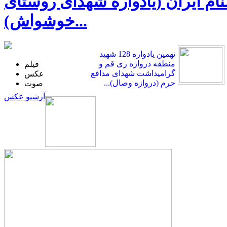
ی در ضیافت‌واره 10 هزار شهید گمنام ایران (یادواره شهدای روستای
خوشواش)...
نهمین یادواره 128 شهید
منطقه دروازه ری قم و
فیلم
گرامیداشت شهدای مدافع
عکس
حرم (دروازه وصال)...
صوت
آرشیو عکس