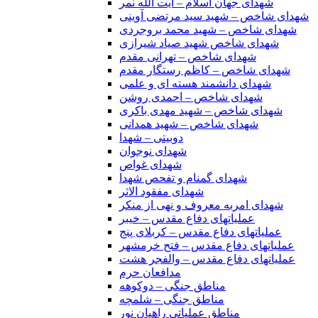
شهدای جهان اسلام – آیت الله نمر
شهدای شاخص – شهید سید مرتضی آوینی
شهدای شاخص – شهید محمد بروجردی
شهدای شاخص شهید صیاد شیرازی
شهدای شاخص – تهرانی مقدم
شهدای شاخص – کاظم رستگار مقدم
شهدای دانشمند هسته ای و علمی
شهدای شاخص – احمدی روشن
شهدای شاخص – شهید مهدی باکری
شهدای شاخص – شهید همدانی
دوبیتی – شهدا
شهدای نوجوان
شهدای غواص
شهدای گمنام و تفحص شهدا
شهدای مفقود الاثر
شهدای امربه معروف و نهی از منکر
عملیاتهای دفاع مقدس – خیبر
عملیاتهای دفاع مقدس – کربلای پنج
عملیاتهای دفاع مقدس – فتح خرمشهر
عملیاتهای دفاع مقدس – والفجر هشت
مدافعان حرم
مناطق جنگی – دوکوهه
مناطق جنگی – شلمچه
مناطق عملیاتی راهیان نور