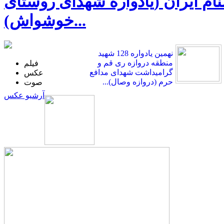
ی در ضیافت‌واره 10 هزار شهید گمنام ایران (یادواره شهدای روستای
خوشواش)...
نهمین یادواره 128 شهید
منطقه دروازه ری قم و
فیلم
گرامیداشت شهدای مدافع
عکس
حرم (دروازه وصال)...
صوت
آرشیو عکس