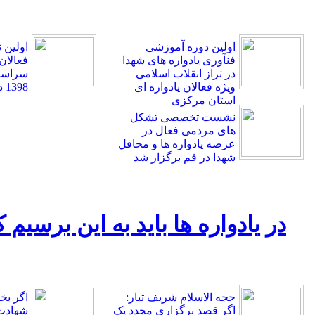
اولین دوره آموزشی
اولین
فنآوری یادواره های شهدا
فعالان
در تراز انقلاب اسلامی –
سراسر 
ویژه فعالان یادواره ای
1398 در قم برگزار شد.
استان مرکزی
نشست تخصصی تشکل
های مردمی فعال در
عرصه یادواره ها و محافل
شهدا در قم برگزار شد
در یادواره ها باید به این برسیم
حجه الاسلام شریف تبار:
اگر بخ
اگر قصد برگزاری مجدد یک
شهادت 