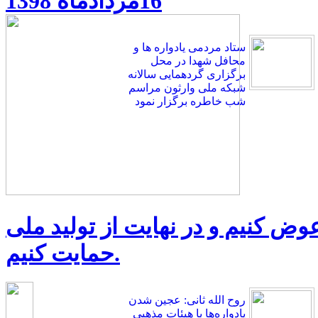
16مردادماه 1398
ستاد مردمی یادواره ها و
محافل شهدا در محل
برگزاری گردهمایی سالانه
شبکه ملی وارثون مراسم
شب خاطره برگزار نمود
 عوض کنیم و در نهایت از تولید ملی
حمایت کنیم.
روح الله ثانی: عجین شدن
یادواره‌ها با هیئات مذهبی