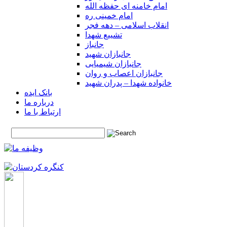
امام خامنه ای حفظه الله
امام خمینی ره
انقلاب اسلامی – دهه فجر
تشییع شهدا
جانباز
جانبازان شهید
جانبازان شیمیایی
جانبازان اعصاب و روان
خانواده شهدا – پدران شهید
بانک ایده
درباره ما
ارتباط با ما