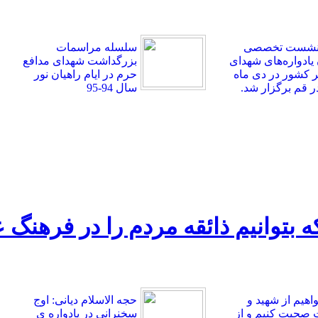
 نشست تخصصی
سلسله مراسمات
 یادواره‌های شهدای
بزرگداشت شهدای مدافع
کشور در دی ماه
حرم در ایام راهیان نور
سال 94-95
 که بتوانیم ذائقه مردم را در فرهنگ
واهیم از شهید و
حجه الاسلام دیانی: اوج
صحبت کنیم و از
سخنرانی در یادواره ی