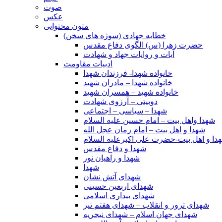
صوت
عکس
متون محتوایی
خطابه جهادی (سوژه های سخن)
حضرت زهرا (س) الگوی دفاع مقدس
آیات و روایات جهاد و شهادت
ادبیات مقاومت
خانواده شهدا- فرزندان شهدا
خانواده شهدا – مادران شهید
خانواده شهید – همسران شهید
دوبیتی – آرزوی شهادت
شهدا – سیاسی – اجتماعی
شهدا واهل بیت – امام حسین علیه السلام
شهدا و اهل بیت – امام زمان عجل الله
دا و اهل بیت-حضرت علی اکبرعلیه السلام
شهدا و دفاع مقدس
شهدا و راهیان نور
شهدا
شهدای آتش نشان
شهدای اربعین حسینی
شهدای بیداری اسلامی
شهدای ترور و انقلاب – شهدای هفتم تیر
شهدای جهان اسلام – شهدای نیجریه