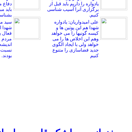
یادواره را داریم باید قبل از
دفاع 
برگزاری آنرا آسیب شناسی
باید م
کنیم.
بشناسی
علی امیدواریان: یادواره
سید م
شهدا هم این پوتین ها و
شهدا اه
کیسه گونیها را می خواهد
فعال ب
وهم این اخلاص ها را می
مردم ب
خواهد ولی با ایجاد الگوی
اندیشه
جدید فضاسازی را متنوع
نسبت ب
کنیم
بودند.