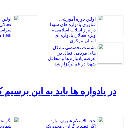
اولین دوره آموزشی
اولین
فنآوری یادواره های شهدا
فعالان
در تراز انقلاب اسلامی –
سراسر 
ویژه فعالان یادواره ای
1398 در قم برگزار شد.
استان مرکزی
نشست تخصصی تشکل
های مردمی فعال در
عرصه یادواره ها و محافل
شهدا در قم برگزار شد
در یادواره ها باید به این برسیم
حجه الاسلام شریف تبار:
اگر بخ
اگر قصد برگزاری مجدد یک
شهادت 