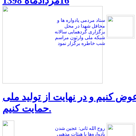
16مردادماه 1398
ستاد مردمی یادواره ها و
محافل شهدا در محل
برگزاری گردهمایی سالانه
شبکه ملی وارثون مراسم
شب خاطره برگزار نمود
 عوض کنیم و در نهایت از تولید ملی
حمایت کنیم.
روح الله ثانی: عجین شدن
یادواره‌ها با هیئات مذهبی