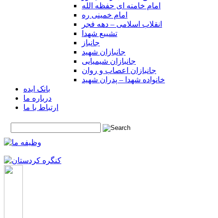
امام خامنه ای حفظه الله
امام خمینی ره
انقلاب اسلامی – دهه فجر
تشییع شهدا
جانباز
جانبازان شهید
جانبازان شیمیایی
جانبازان اعصاب و روان
خانواده شهدا – پدران شهید
بانک ایده
درباره ما
ارتباط با ما