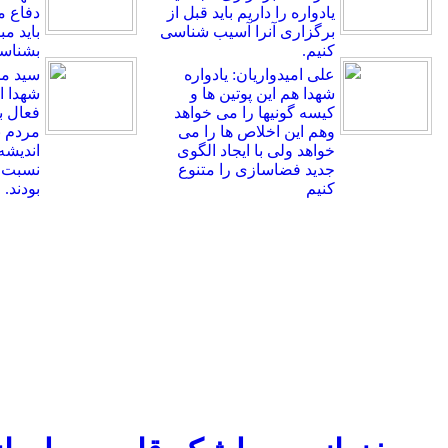
یادواره را داریم باید قبل از
دفاع 
برگزاری آنرا آسیب شناسی
باید م
کنیم.
بشناسی
علی امیدواریان: یادواره
سید م
شهدا هم این پوتین ها و
شهدا اه
کیسه گونیها را می خواهد
فعال ب
وهم این اخلاص ها را می
مردم ب
خواهد ولی با ایجاد الگوی
اندیشه
جدید فضاسازی را متنوع
نسبت ب
کنیم
بودند.