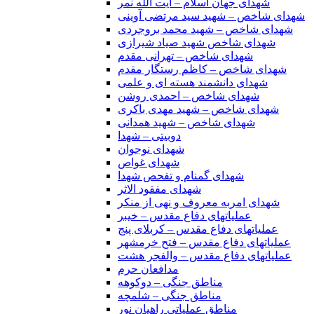
شهدای جهان اسلام – آیت الله نمر
شهدای شاخص – شهید سید مرتضی آوینی
شهدای شاخص – شهید محمد بروجردی
شهدای شاخص شهید صیاد شیرازی
شهدای شاخص – تهرانی مقدم
شهدای شاخص – کاظم رستگار مقدم
شهدای دانشمند هسته ای و علمی
شهدای شاخص – احمدی روشن
شهدای شاخص – شهید مهدی باکری
شهدای شاخص – شهید همدانی
دوبیتی – شهدا
شهدای نوجوان
شهدای غواص
شهدای گمنام و تفحص شهدا
شهدای مفقود الاثر
شهدای امربه معروف و نهی از منکر
عملیاتهای دفاع مقدس – خیبر
عملیاتهای دفاع مقدس – کربلای پنج
عملیاتهای دفاع مقدس – فتح خرمشهر
عملیاتهای دفاع مقدس – والفجر هشت
مدافعان حرم
مناطق جنگی – دوکوهه
مناطق جنگی – شلمچه
مناطق عملیاتی راهیان نور