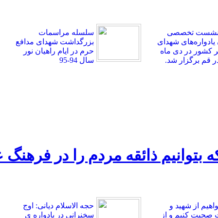
 نشست تخصصی
سلسله مراسمات
 یادواره‌های شهدای
بزرگداشت شهدای مدافع
کشور در دی ماه
حرم در ایام راهیان نور
سال 94-95
 که بتوانیم ذائقه مردم را در فرهنگ
واهیم از شهید و
حجه الاسلام دیانی: اوج
صحبت کنیم و از
سخنرانی در یادواره ی