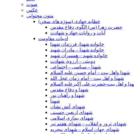
صوت
عکس
متون محتوایی
خطابه جهادی (سوژه های سخن)
حضرت زهرا (س) الگوی دفاع مقدس
آیات و روایات جهاد و شهادت
ادبیات مقاومت
خانواده شهدا- فرزندان شهدا
خانواده شهدا – مادران شهید
خانواده شهید – همسران شهید
دوبیتی – آرزوی شهادت
شهدا – سیاسی – اجتماعی
شهدا واهل بیت – امام حسین علیه السلام
شهدا و اهل بیت – امام زمان عجل الله
دا و اهل بیت-حضرت علی اکبرعلیه السلام
شهدا و دفاع مقدس
شهدا و راهیان نور
شهدا
شهدای آتش نشان
شهدای اربعین حسینی
شهدای بیداری اسلامی
شهدای ترور و انقلاب – شهدای هفتم تیر
شهدای جهان اسلام – شهدای نیجریه