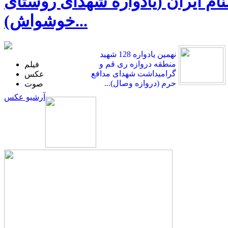
ی در ضیافت‌واره 10 هزار شهید گمنام ایران (یادواره شهدای روستای
خوشواش)...
نهمین یادواره 128 شهید
منطقه دروازه ری قم و
فیلم
گرامیداشت شهدای مدافع
عکس
حرم (دروازه وصال)...
صوت
آرشیو عکس