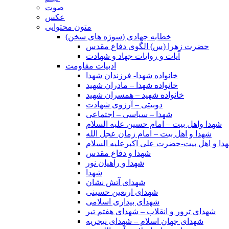
صوت
عکس
متون محتوایی
خطابه جهادی (سوژه های سخن)
حضرت زهرا (س) الگوی دفاع مقدس
آیات و روایات جهاد و شهادت
ادبیات مقاومت
خانواده شهدا- فرزندان شهدا
خانواده شهدا – مادران شهید
خانواده شهید – همسران شهید
دوبیتی – آرزوی شهادت
شهدا – سیاسی – اجتماعی
شهدا واهل بیت – امام حسین علیه السلام
شهدا و اهل بیت – امام زمان عجل الله
دا و اهل بیت-حضرت علی اکبرعلیه السلام
شهدا و دفاع مقدس
شهدا و راهیان نور
شهدا
شهدای آتش نشان
شهدای اربعین حسینی
شهدای بیداری اسلامی
شهدای ترور و انقلاب – شهدای هفتم تیر
شهدای جهان اسلام – شهدای نیجریه