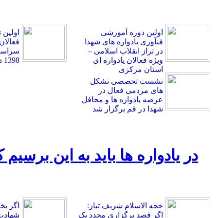
اولین دوره آموزشی
اولین
فنآوری یادواره های شهدا
فعالان
در تراز انقلاب اسلامی –
سراسر 
ویژه فعالان یادواره ای
1398 در قم برگزار شد.
استان مرکزی
نشست تخصصی تشکل
های مردمی فعال در
عرصه یادواره ها و محافل
شهدا در قم برگزار شد
در یادواره ها باید به این برسیم
حجه الاسلام شریف تبار:
اگر بخ
اگر قصد برگزاری مجدد یک
شهادت 