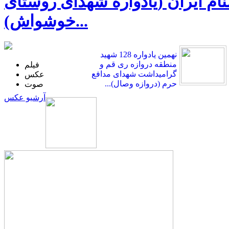
ی در ضیافت‌واره 10 هزار شهید گمنام ایران (یادواره شهدای روستای
خوشواش)...
نهمین یادواره 128 شهید
منطقه دروازه ری قم و
فیلم
گرامیداشت شهدای مدافع
عکس
حرم (دروازه وصال)...
صوت
آرشیو عکس