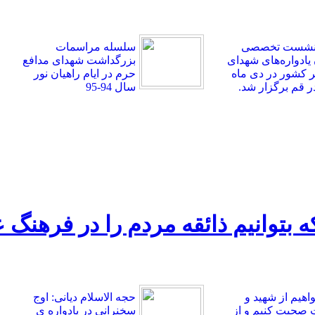
 نشست تخصصی
سلسله مراسمات
 یادواره‌های شهدای
بزرگداشت شهدای مدافع
کشور در دی ماه
حرم در ایام راهیان نور
سال 94-95
 که بتوانیم ذائقه مردم را در فرهنگ
واهیم از شهید و
حجه الاسلام دیانی: اوج
صحبت کنیم و از
سخنرانی در یادواره ی