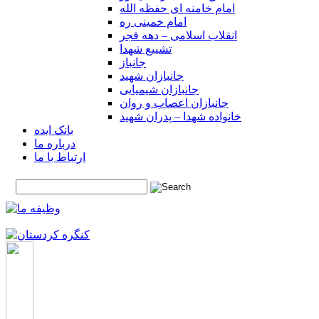
امام خامنه ای حفظه الله
امام خمینی ره
انقلاب اسلامی – دهه فجر
تشییع شهدا
جانباز
جانبازان شهید
جانبازان شیمیایی
جانبازان اعصاب و روان
خانواده شهدا – پدران شهید
بانک ایده
درباره ما
ارتباط با ما