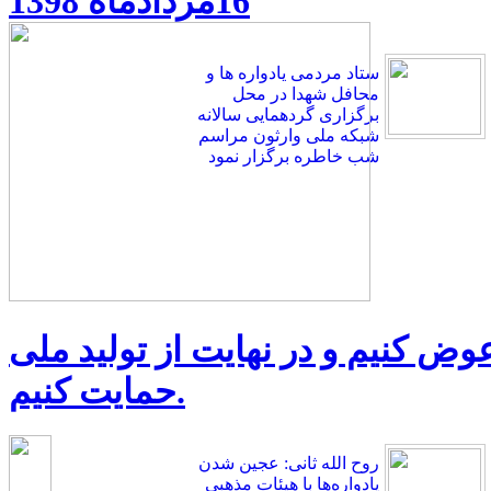
16مردادماه 1398
ستاد مردمی یادواره ها و
محافل شهدا در محل
برگزاری گردهمایی سالانه
شبکه ملی وارثون مراسم
شب خاطره برگزار نمود
 عوض کنیم و در نهایت از تولید ملی
حمایت کنیم.
روح الله ثانی: عجین شدن
یادواره‌ها با هیئات مذهبی