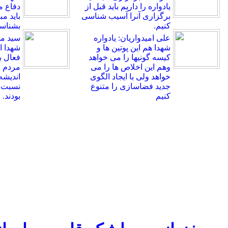
یادواره را داریم باید قبل از
دفاع 
برگزاری آنرا آسیب شناسی
باید م
کنیم.
بشناسی
علی امیدواریان: یادواره
سید م
شهدا هم این پوتین ها و
شهدا اه
کیسه گونیها را می خواهد
فعال ب
وهم این اخلاص ها را می
مردم ب
خواهد ولی با ایجاد الگوی
اندیشه
جدید فضاسازی را متنوع
نسبت ب
کنیم
بودند.