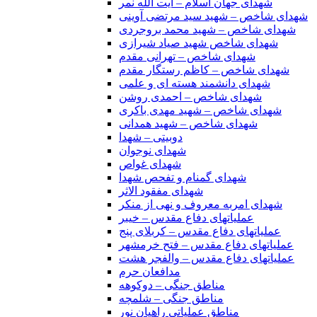
شهدای جهان اسلام – آیت الله نمر
شهدای شاخص – شهید سید مرتضی آوینی
شهدای شاخص – شهید محمد بروجردی
شهدای شاخص شهید صیاد شیرازی
شهدای شاخص – تهرانی مقدم
شهدای شاخص – کاظم رستگار مقدم
شهدای دانشمند هسته ای و علمی
شهدای شاخص – احمدی روشن
شهدای شاخص – شهید مهدی باکری
شهدای شاخص – شهید همدانی
دوبیتی – شهدا
شهدای نوجوان
شهدای غواص
شهدای گمنام و تفحص شهدا
شهدای مفقود الاثر
شهدای امربه معروف و نهی از منکر
عملیاتهای دفاع مقدس – خیبر
عملیاتهای دفاع مقدس – کربلای پنج
عملیاتهای دفاع مقدس – فتح خرمشهر
عملیاتهای دفاع مقدس – والفجر هشت
مدافعان حرم
مناطق جنگی – دوکوهه
مناطق جنگی – شلمچه
مناطق عملیاتی راهیان نور