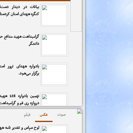
نشست تخصصی تشکل های
بیانات در دیدار دست‌ان
فعال در عرصه یادواره ها 
کنگره شهدای استان کردستان
شهدا در قم برگزار شد
گرامیداشت شهید مدافع ح
دانشگر
یادواره شهدای ترور استا
برگزار می‌شود.
نهمین یادوار
دروازه ری قم و گرامیداش
مدافع حرم (دروازه وصال)...
صوت
عکس
فیلم
فرمانده ناحیه مقاومت بسیج
لوح سپاس و تقدیر نامه ش
:مشارکت جوانان در شب ه