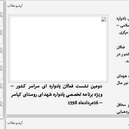
آرشیو مطالب
یادواره
سلامی –
 مرکزی
عالان
کشور در
 شهدای
نور سال
دومین نشست فعالان یادواره ای سراسر کشور –
ویژه برنامه تخصصی یادواره شهدای روستای کیاسر
– 16مردادماه 1398
و محافل
دهمایی
راسم شب
آرشیو مطالب