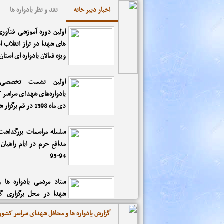
اخبار دبیر خانه
نقد و نظر یادواره ها
اولین دوره آموزشی فنآوری 
های شهدا در تراز انقلاب ا
ویژه فعالان یادواره ای استان
اولین نشست تخصصی ف
یادواره‌های شهدای سراسر 
دی ماه 1398 در قم برگزار شد.
سلسله مراسمات بزرگداشت
مدافع حرم در ایام راهیان 
94-95
ستاد مردمی یادواره ها 
شهدا در محل برگزاری گر
سالانه شبکه ملی وارثون م
گزارش یادواره ها و محافل شهدای سراسر کشور
خاطره برگزار نمود