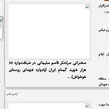
 مردمی
درکاران
و محافل
...
رم عباس
ن ایلام
سخنرانی سرلشکر قاسم سلیمانی در ضیافت‌واره 10
هزار شهید گمنام ایران (یادواره شهدای روستای
خوشواش)...
ه 128 شهید منطقه
ت شهدای
آرشیو عکس
 بیرجند
هدا جهت
ای ماه