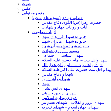
صوت
عکس
متون محتوایی
خطابه جهادی (سوژه های سخن)
حضرت زهرا (س) الگوی دفاع مقدس
آیات و روایات جهاد و شهادت
ادبیات مقاومت
خانواده شهدا- فرزندان شهدا
خانواده شهدا – مادران شهید
خانواده شهید – همسران شهید
دوبیتی – آرزوی شهادت
شهدا – سیاسی – اجتماعی
شهدا واهل بیت – امام حسین علیه السلام
شهدا و اهل بیت – امام زمان عجل الله
دا و اهل بیت-حضرت علی اکبرعلیه السلام
شهدا و دفاع مقدس
شهدا و راهیان نور
شهدا
شهدای آتش نشان
شهدای اربعین حسینی
شهدای بیداری اسلامی
شهدای ترور و انقلاب – شهدای هفتم تیر
شهدای جهان اسلام – شهدای نیجریه