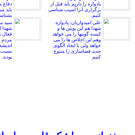
یادواره را داریم باید قبل از
دفاع 
برگزاری آنرا آسیب شناسی
باید م
کنیم.
بشناسی
علی امیدواریان: یادواره
سید م
شهدا هم این پوتین ها و
شهدا اه
کیسه گونیها را می خواهد
فعال ب
وهم این اخلاص ها را می
مردم ب
خواهد ولی با ایجاد الگوی
اندیشه
جدید فضاسازی را متنوع
نسبت ب
کنیم
بودند.