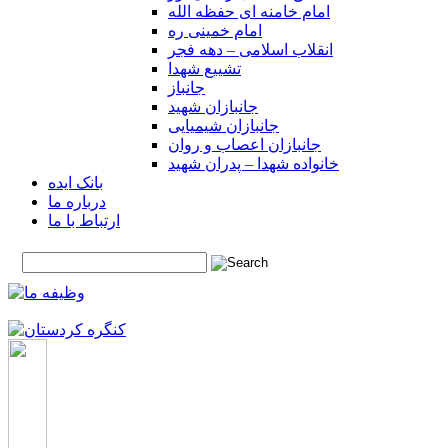
امام خامنه ای حفظه الله
امام خمینی ره
انقلاب اسلامی – دهه فجر
تشییع شهدا
جانباز
جانبازان شهید
جانبازان شیمیایی
جانبازان اعصاب و روان
خانواده شهدا – پدران شهید
بانک ایده
درباره ما
ارتباط با ما