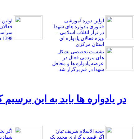
اولین دوره آموزشی
اولین
فنآوری یادواره های شهدا
فعالان
در تراز انقلاب اسلامی –
سراسر 
ویژه فعالان یادواره ای
1398 در قم برگزار شد.
استان مرکزی
نشست تخصصی تشکل
های مردمی فعال در
عرصه یادواره ها و محافل
شهدا در قم برگزار شد
در یادواره ها باید به این برسیم
حجه الاسلام شریف تبار:
اگر بخ
اگر قصد برگزاری مجدد یک
شهادت 