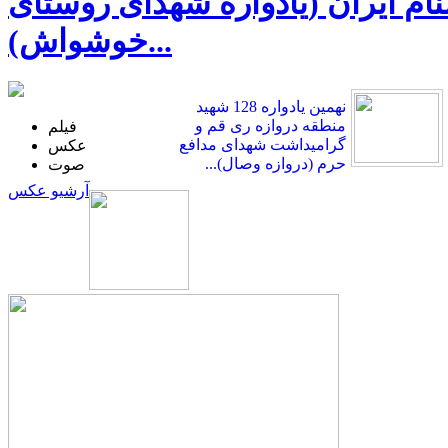
ی در ضیافت‌واره 10 هزار شهید گمنام ایران (یادواره شهدای روستای
خوشواش)...
نهمین یادواره 128 شهید
منطقه دروازه ری قم و
فیلم
گرامیداشت شهدای مدافع
عکس
حرم (دروازه وصال)...
صوت
آرشیو عکس