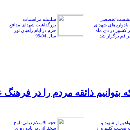
 نشست تخصصی
سلسله مراسمات
 یادواره‌های شهدای
بزرگداشت شهدای مدافع
کشور در دی ماه
حرم در ایام راهیان نور
سال 94-95
 که بتوانیم ذائقه مردم را در فرهنگ
واهیم از شهید و
حجه الاسلام دیانی: اوج
صحبت کنیم و از
سخنرانی در یادواره ی