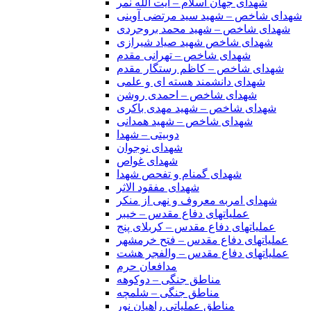
شهدای جهان اسلام – آیت الله نمر
شهدای شاخص – شهید سید مرتضی آوینی
شهدای شاخص – شهید محمد بروجردی
شهدای شاخص شهید صیاد شیرازی
شهدای شاخص – تهرانی مقدم
شهدای شاخص – کاظم رستگار مقدم
شهدای دانشمند هسته ای و علمی
شهدای شاخص – احمدی روشن
شهدای شاخص – شهید مهدی باکری
شهدای شاخص – شهید همدانی
دوبیتی – شهدا
شهدای نوجوان
شهدای غواص
شهدای گمنام و تفحص شهدا
شهدای مفقود الاثر
شهدای امربه معروف و نهی از منکر
عملیاتهای دفاع مقدس – خیبر
عملیاتهای دفاع مقدس – کربلای پنج
عملیاتهای دفاع مقدس – فتح خرمشهر
عملیاتهای دفاع مقدس – والفجر هشت
مدافعان حرم
مناطق جنگی – دوکوهه
مناطق جنگی – شلمچه
مناطق عملیاتی راهیان نور