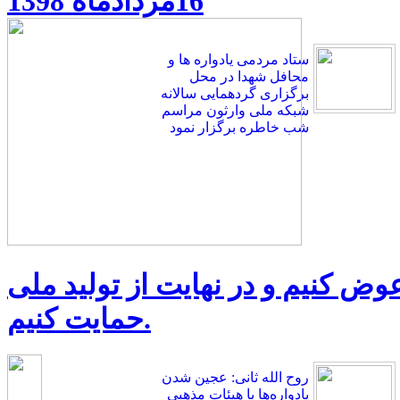
16مردادماه 1398
ستاد مردمی یادواره ها و
محافل شهدا در محل
برگزاری گردهمایی سالانه
شبکه ملی وارثون مراسم
شب خاطره برگزار نمود
 عوض کنیم و در نهایت از تولید ملی
حمایت کنیم.
روح الله ثانی: عجین شدن
یادواره‌ها با هیئات مذهبی