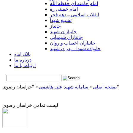
امام خامنه ای حفظه الله
امام خمینی ره
انقلاب اسلامی – دهه فجر
تشییع شهدا
جانباز
جانبازان شهید
جانبازان شیمیایی
جانبازان اعصاب و روان
خانواده شهدا – پدران شهید
بانک ایده
درباره ما
ارتباط با ما
"خراسان رضوی"
صفحه اصلی
»
سامانه شهید علی هاشمی
»
لیست تمامی خراسان رضوی