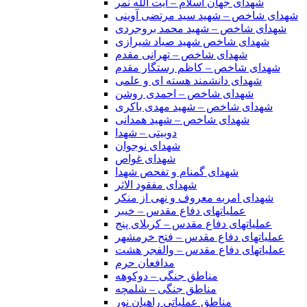
شهدای جهان اسلام – آیت الله نمر
شهدای شاخص – شهید سید مرتضی آوینی
شهدای شاخص – شهید محمد بروجردی
شهدای شاخص شهید صیاد شیرازی
شهدای شاخص – تهرانی مقدم
شهدای شاخص – کاظم رستگار مقدم
شهدای دانشمند هسته ای و علمی
شهدای شاخص – احمدی روشن
شهدای شاخص – شهید مهدی باکری
شهدای شاخص – شهید همدانی
دوبیتی – شهدا
شهدای نوجوان
شهدای غواص
شهدای گمنام و تفحص شهدا
شهدای مفقود الاثر
شهدای امربه معروف و نهی از منکر
عملیاتهای دفاع مقدس – خیبر
عملیاتهای دفاع مقدس – کربلای پنج
عملیاتهای دفاع مقدس – فتح خرمشهر
عملیاتهای دفاع مقدس – والفجر هشت
مدافعان حرم
مناطق جنگی – دوکوهه
مناطق جنگی – شلمچه
مناطق عملیاتی راهیان نور