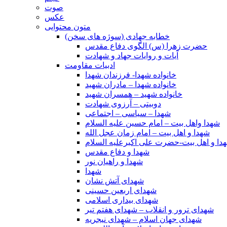
صوت
عکس
متون محتوایی
خطابه جهادی (سوژه های سخن)
حضرت زهرا (س) الگوی دفاع مقدس
آیات و روایات جهاد و شهادت
ادبیات مقاومت
خانواده شهدا- فرزندان شهدا
خانواده شهدا – مادران شهید
خانواده شهید – همسران شهید
دوبیتی – آرزوی شهادت
شهدا – سیاسی – اجتماعی
شهدا واهل بیت – امام حسین علیه السلام
شهدا و اهل بیت – امام زمان عجل الله
دا و اهل بیت-حضرت علی اکبرعلیه السلام
شهدا و دفاع مقدس
شهدا و راهیان نور
شهدا
شهدای آتش نشان
شهدای اربعین حسینی
شهدای بیداری اسلامی
شهدای ترور و انقلاب – شهدای هفتم تیر
شهدای جهان اسلام – شهدای نیجریه